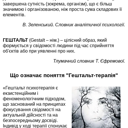
завершена сутність (зокрема, організм), що є більш
значимою і організованою, ніж проста сума складових її
елементів.
В. Зеленський. Словник аналітичної психології.
ГЕШТАЛЬТ
(Gestalt – нім.) – цілісний образ, який
формується у свідомості людини під час сприйняття
об'єктів або при уявленні про них.
Тлумачний словник Т. Єфремової.
Що означає поняття "Гештальт-терапія"
«Гештальт психотерапія є
екзистенційним і
феноменологічним підходом,
що заснований на принципах
фокусування свідомості на
актуальній дійсності та на
безпосередньому досвіді.
Індивід у ході терапії спонукає