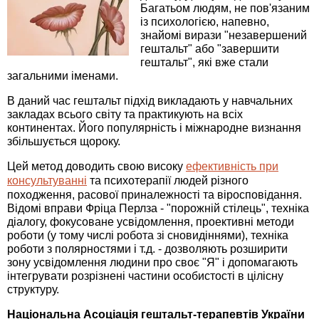
Багатьом людям, не пов'язаним
із психологією, напевно,
знайомі вирази "незавершений
гештальт" або "завершити
гештальт", які вже стали
загальними іменами.
В даний час гештальт підхід викладають у навчальних
закладах всього світу та практикують на всіх
континентах. Його популярність і міжнародне визнання
збільшується щороку.
Цей метод доводить свою високу
ефективність при
консультуванні
та психотерапії людей різного
походження, расової приналежності та віросповідання.
Відомі вправи Фріца Перлза - "порожній стілець", техніка
діалогу, фокусоване усвідомлення, проективні методи
роботи (у тому числі робота зі сновидіннями), техніка
роботи з полярностями і т.д. - дозволяють розширити
зону усвідомлення людини про своє "Я" і допомагають
інтегрувати розрізнені частини особистості в цілісну
структуру.
Національна Асоціація гештальт-терапевтів України