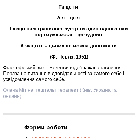
Ти це ти.
А я
–
це я.
І якщо нам трапилося зустріти один одного і ми
порозуміємося
–
це чудово.
А якщо ні
–
цьому не можна допомогти.
(Ф. Перлз, 1951)
Філософський зміст молитви відображає ставлення
Перлза на питання відповідальності за самого себе і
усвідомлення самого себе.
Олена Мітіна, гештальт терапевт (Київ, Україна та
онлайн)
Форми роботи
Індивідуальні консультації