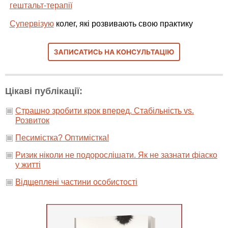
гештальт-терапії
Супервізую
колег, які розвивають свою практику
Цікаві публікації:
Страшно зробити крок вперед. Стабільність vs.
Розвиток
Песимістка? Оптимістка!
Ризик ніколи не подорослішати. Як не зазнати фіаско
у житті
Відщеплені частини особистості