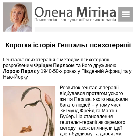
Коротка історія Гештальт психотерапії
Гештальт психотерапія є методом психотерапії,
розробленим
Фріцем Перлзом
та його дружиною
Лорою Перлз
у 1940-50-х роках у Південній Африці та у
Нью-Йорку.
Розвиток гештальт-терапії
відбувався протягом усього
життя Перлза, якого надихали
багато людей – у тому числі
Зигмунд Фрейд та Мартін
Бубер. На становлення
гештальт-терапії як окремого
методу також вплинули ідеї
дзен-буддизму та даосизму.