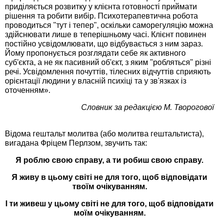
приділяється розвитку у клієнта готовності приймати
рішення та робити вибір. Психотерапевтична робота
проводиться "тут і тепер", оскільки саморегуляцію можна
здійснювати лише в теперішньому часі. Клієнт повинен
постійно усвідомлювати, що відбувається з ним зараз.
Йому пропонується розглядати себе як активного
суб'єкта, а не як пасивний об'єкт, з яким "робляться" різні
речі. Усвідомлення почуттів, тілесних відчуттів сприяють
орієнтації людини у власній психіці та у зв'язках із
оточенням».
Словник за редакцією М. Творогової
Відома гештальт молитва (або молитва гештальтиста),
вигадана Фріцем Перлзом, звучить так:
Я роблю свою справу, а ти робиш свою справу.
Я живу в цьому світі не для того, щоб відповідати
твоїм очікуванням.
І ти живеш у цьому світі не для того, щоб відповідати
моїм очікуванням.