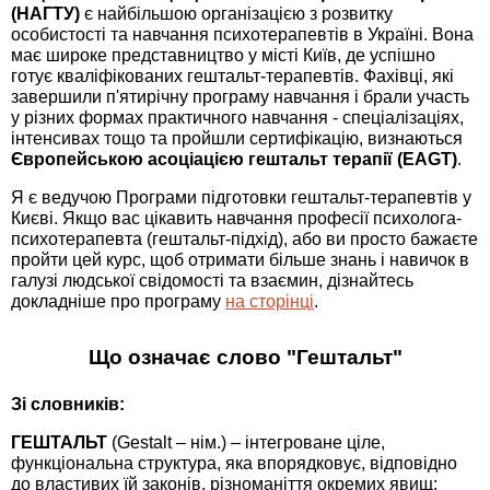
(НАГТУ)
є найбільшою організацією з розвитку
особистості та навчання психотерапевтів в Україні. Вона
має широке представництво у місті Київ, де успішно
готує кваліфікованих гештальт-терапевтів. Фахівці, які
завершили п'ятирічну програму навчання і брали участь
у різних формах практичного навчання - спеціалізаціях,
інтенсивах тощо та пройшли сертифікацію, визнаються
Європейською асоціацією гештальт терапії (EAGT)
.
Я є ведучою Програми підготовки гештальт-терапевтів у
Києві. Якщо вас цікавить навчання професії психолога-
психотерапевта (гештальт-підхід), або ви просто бажаєте
пройти цей курс, щоб отримати більше знань і навичок в
галузі людської свідомості та взаємин, дізнайтесь
докладніше про програму
на сторінці
.
Що означає слово "Гештальт"
Зі словників:
ГЕШТАЛЬТ
(Gestalt – нім.) – інтегроване ціле,
функціональна структура, яка впорядковує, відповідно
до властивих їй законів, різноманіття окремих явищ;