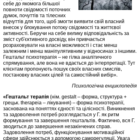
себе до якомога більшої
повноти свідомості поточних
думок, почуттів та тілесних
відчуттів для того, щоб змогти виявити свій власний
внесок у блокування потоку свідомості та життєвої
активності. Беручи на себе велику відповідальність за
зміст суб'єктивного досвіду, він привчається
розраховувати на власні можливості і стає менш
залежним і менш маніпулятивним у відносинах з іншими.
Гештальт психотерапія – не гілка аналітичного
спрямування, але вона не вдається до інтерпретації. Тут
клієнтам пропонують пошук своїх власних смислів,
постановку власних цілей та самостійний вибір».
Психологічна енциклопедія
«Гештальт терапія
(нім. gestalt – форма, структура +
грецьк. therapeia – лікування) – форма психотерапії,
заснована на поняттях єдності та цілісності. Виникнення
та задоволення потреб розглядається у Г. як ритм
формування та завершення гештальтів. Фактично, вся Г.
зводиться до завершення незакінчених справ.
Задоволення потреб, функціонування мотиваційної
сфери здійснюється з допомогою саморегуляції. Увага