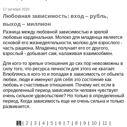
17 октября 2020
Любовная зависимость: вход – рубль,
выход – миллион
Разница между любовной зависимостью и зрелой
любовью кардинальная. Молоко для младенца является
основой его жизнедеятельности, молоко для взрослого -
часть рациона. Младенец получает его от другого,
взрослый - добывает сам, налаживая взаимообмен.
Для кого-то зрелые отношения до сих пор невозможны в
силу того, что ресурса личности для этого не хватает.
Влюбляясь в кого-то и попадая в зависимость от объекта
любви, люди и именуют для себя это состояние как
любовь и счастливые отношения. Почему нет, если в
определенный период зависимости человек чувствует
очень сильное удовольствие? Но только в определенный
период. Когда зависимость еще не очень сильна и только
развивается.
1
|
2
|
3
|
4
|
5
|
6
|
7
|
8
|
9
|
10
|
11
|