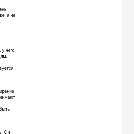
ень
е, а не
,
 у него
дям,
вуется
ширение
ринимают
 быть
ь. Он