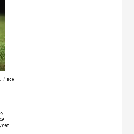
. И все
го
все
удет