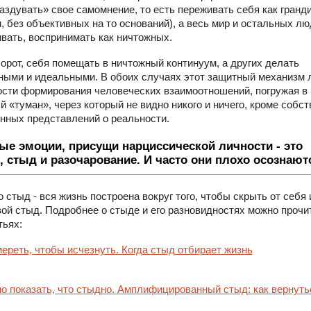
аздувать» свое самомнение, то есть переживать себя как гранд
м, без объективных на то оснований), а весь мир и остальных лю
вать, воспринимать как ничтожных.
орот, себя помещать в ничтожный континуум, а других делать
ными и идеальными. В обоих случаях этот защитный механизм 
сти формирования человеческих взаимоотношений, погружая в
й «туман», через который не видно никого и ничего, кроме собс
нных представлений о реальности.
ые эмоции, присущи нарциссической личности - это
, стыд и разочарование. И часто они плохо осознают
 стыд - вся жизнь построена вокруг того, чтобы скрыть от себя 
вой стыд. Подробнее о стыде и его разновидностях можно прочи
тьях:
ереть, чтобы исчезнуть. Когда стыд отбирает жизнь
о показать, что стыдно. Амплифицированный стыд: как вернуть