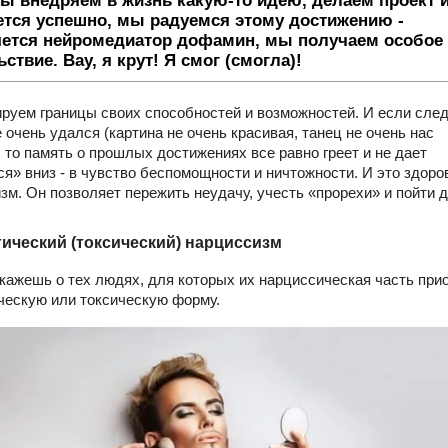
ы внедряем в жизнь какую-то идею, делаем проект и
ется успешно, мы радуемся этому достижению -
ется нейромедиатор дофамин, мы получаем особое
ствие. Вау, я крут! Я смог (смогла)!
руем границы своих способностей и возможностей. И если сл
е очень удался (картина не очень красивая, танец не очень нас
, то память о прошлых достижениях все равно греет и не дает
ся» вниз - в чувство беспомощности и ничтожности. И это здор
зм. Он позволяет пережить неудачу, учесть «прорехи» и пойти 
ический (токсический) нарциссизм
скажешь о тех людях, для которых их нарциссическая часть при
ческую или токсическую форму.