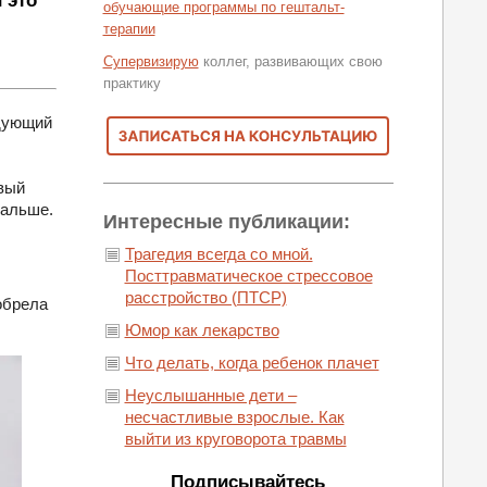
 это
обучающие программы по гештальт-
терапии
Супервизирую
коллег, развивающих свою
практику
едующий
овый
дальше.
Интересные публикации:
Трагедия всегда со мной.
Посттравматическое стрессовое
расстройство (ПТСР)
обрела
Юмор как лекарство
Что делать, когда ребенок плачет
Неуслышанные дети –
несчастливые взрослые. Как
выйти из круговорота травмы
Подписывайтесь