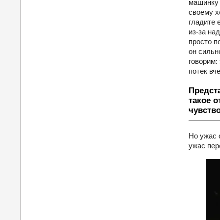
машинку 
своему х
гладите е
из-за на
просто п
он сильн
говорим:
потек вче
Предста
такое о
чувство
Но ужас 
ужас пер