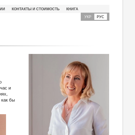
ИИ
КОНТАКТЫ И СТОИМОСТЬ
КНИГА
УКР
РУС
о
час и
иях,
 как бы