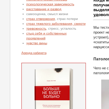
Когда м
психологическая зависимость
получа
расставание и развод
выделя
самооценка, смысл жизни
удоволь
страх отвержения
, страх потери
страх тяжелого заболевания, смерти
Мы тести
тревожность
, стресс, усталость
проект н
стыд себя и собственных
устроил)
проявлений
«скатить
чувство вины
нарцисси
Аренда кабинета
Патолог
Чего не 
патологи