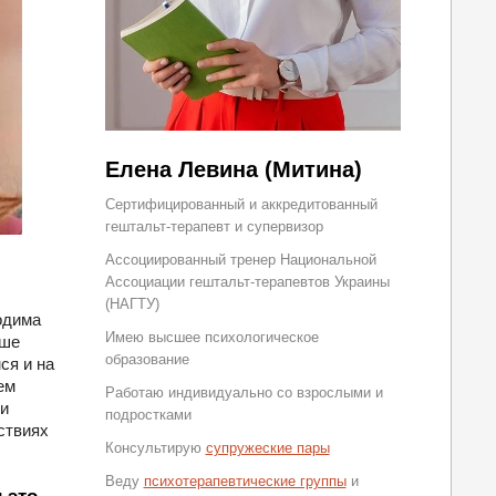
Елена Левина (Митина)
Сертифицированный и аккредитованный
гештальт-терапевт и супервизор
Ассоциированный тренер Национальной
Ассоциации гештальт-терапевтов Украины
(НАГТУ)
одима
Имею высшее психологическое
аше
образование
ся и на
ем
Работаю индивидуально со взрослыми и
и
подростками
ствиях
Консультирую
супружеские пары
Веду
психотерапевтические группы
и