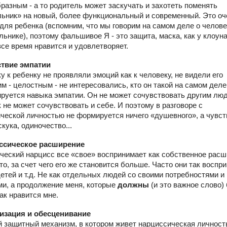
разным - а то родитель может заскучать и захотеть поменять
ьник» на новый, более функциональный и современный. Это оч
для ребенка (вспомним, что мы говорим на самом деле о человек
льнике), поэтому фальшивое Я - это защита, маска, как у клоуна
все время нравится и удовлетворяет.
ствие эмпатии
у к ребенку не проявляли эмоций как к человеку, не видели его
м - целостным - не интересовались, кто он такой на самом деле,
руется навыка эмпатии. Он не может сочувствовать другим лю
к не может сочувствовать и себе. И поэтому в разговоре с
ческой личностью не формируется ничего «душевного», а чувст
скука, одиночество...
иссическое расширение
ческий нарцисс все «свое» воспринимает как собственное рас
 то, за счет чего его же становится больше. Часто они так восп
детей и т.д. Не как отдельных людей со своими потребностями и
и, а продолжение меня, которые
должны
(и это важное слово)
ак нравится мне.
лизация и обесценивание
 защитный механизм, в котором живет нарциссическая личност