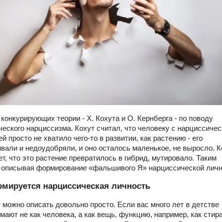
 конкурирующих теории - Х. Кохута и О. Кернберга - по поводу
ческого нарциссизма. Кохут считал, что человеку с нарциссичес
й просто не хватило чего-то в развитии, как растению - его
вали и недоудобряли, и оно осталось маленькое, не выросло. К
ет, что это растение превратилось в гибрид, мутировало. Таким
 описывая формирование «фальшивого Я» нарциссической личн
рмируется нарциссическая личность
 можно описать довольно просто. Если вас много лет в детстве
мают не как человека, а как вещь, функцию, например, как сти