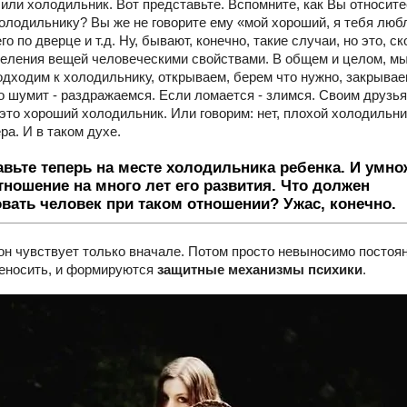
или холодильник. Вот представьте. Вспомните, как Вы относите
олодильнику? Вы же не говорите ему «мой хороший, я тебя люб
го по дверце и т.д. Ну, бывают, конечно, такие случаи, но это, ск
деления вещей человеческими свойствами. В общем и целом, м
одходим к холодильнику, открываем, берем что нужно, закрывае
о шумит - раздражаемся. Если ломается - злимся. Своим друзь
 это хороший холодильник. Или говорим: нет, плохой холодильни
ра. И в таком духе.
вьте теперь на месте холодильника ребенка. И умно
тношение на много лет его развития. Что должен
вать человек при таком отношении? Ужас, конечно.
он чувствует только вначале. Потом просто невыносимо постоян
еносить, и формируются
защитные механизмы психики
.