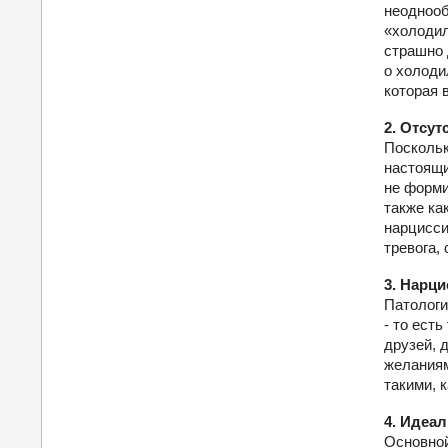
неоднооб
«холодил
страшно 
о холоди
которая 
2. Отсут
Поскольк
настоящи
не форми
также ка
нарцисси
тревога, 
3. Нарц
Патологи
- то есть
друзей, 
желаниям
такими, к
4. Идеа
Основной