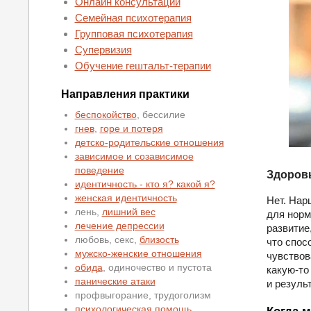
Онлайн консультации
Cемейная психотерапия
Групповая психотерапия
Супервизия
Обучение гештальт-терапии
Направления практики
беспокойство
, бессилие
гнев
,
горе и потеря
детско-родительские отношения
зависимое и созависимое
поведение
Здоров
идентичность - кто я? какой я?
женская идентичность
Нет. Нар
лень,
лишний вес
для норм
лечение депрессии
развитие
любовь, секс,
близость
что спос
мужско-женские отношения
чувствов
обида
, одиночество и пустота
какую-то
панические атаки
и резуль
профвыгорание, трудоголизм
психологическая помощь