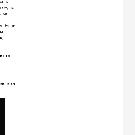
сь к
лю», не
орее,
ы
м. Если
ям
к,
жьте
но этот