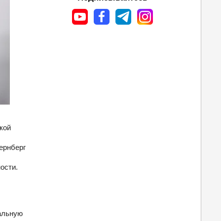
кой
ернберг
ости.
ральную