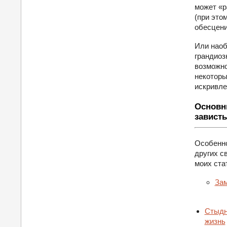
может «р
(при это
обесцени
Или наоб
грандиоз
возможно
некоторы
искривле
Основн
зависть
Особенно
других с
моих ста
Зам
Стыдн
жизнь