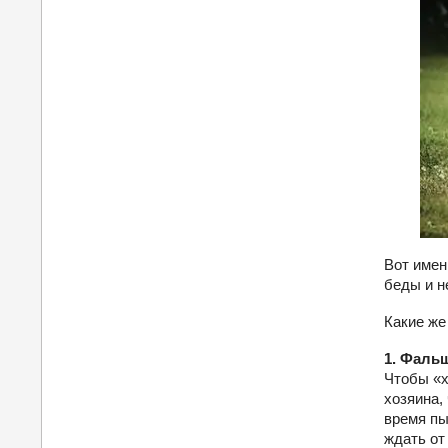
Вот имен
беды и не
Какие ж
1. Фаль
Чтобы «х
хозяина,
время пы
ждать от