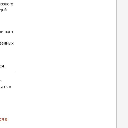
иозного
дей -
лишает
твенных
ся.
и
тать в
ся в