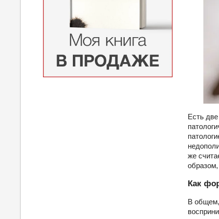
Есть две
патологи
патологие
недополи
же счита
образом,
Как фо
В общем,
восприни