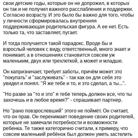
свои детские годы, которые он не допрожил, в которых
он так и не получил важного расслабления и поддержки.
Согласно возрасту. И это было бы важно для того, чтобы
у личности сформировалась внутренняя
поддерживающая родительская фигура. А ее нет. Есть
только та, что заставляет, пугает.
И тогда получается такой парадокс. Вроде бы и
взрослый человек с виду, ответственный, много знает и
понимает, а в отношениях становится совсем уж
маленьким, двух или трехлеткой, а может и младше.
Он капризничает, требует заботы, причём может это
"покупать" и "заслуживать" - так как он для себя это
увидел и понял. "Я же тебе и то, и это сделал, а ты...".
"Но разве за "то и это" я тебе теперь должен все, что ты
захочешь и в любое время?" - спрашивает партнер.
Но "рано повзрослевший" этого не поймёт. Он считает,
что он прав. Он перенимает поведение своих родителей,
которые не замечали потребности и возможности
ребенка. Те также категорично считали, к примеру, что
совсем маленький ребёнок был должен уметь застелить