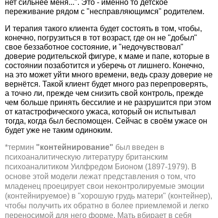
нет сильнее меня...". Это - именно то детское
переживание рядом с "несправляющимся" родителем.
И терапия такого клиента будет состоять в том, чтобы,
конечно, погрузиться в тот возраст, где он не "добыл"
свое беззаботное состояние, и "недочувствовал"
доверие родительской фигуре, к маме и папе, которые в
состоянии позаботится и уберечь от лишнего. Конечно,
на это может уйти много времени, ведь сразу доверие не
вернётся. Такой клиент будет много раз перепроверять,
а точно ли, прежде чем снизить свой контроль, прежде
чем больше принять бессилие и не разрушится при этом
от катастрофического ужаса, который он испытывал
тогда, когда был беспомощен. Сейчас в своём ужасе он
будет уже не таким одиноким.
*термин
"контейнирование"
был введен в
психоаналитическую литературу британским
психоаналитиком Уилфредом Бионом (1897-1979). В
основе этой модели лежат представления о том, что
младенец проецирует свои неконтролируемые эмоции
(контейнируемое) в "хорошую грудь матери" (контейнер),
чтобы получить их обратно в более приемлемой и легко
переносимой для него форме. Мать вбирает в себя